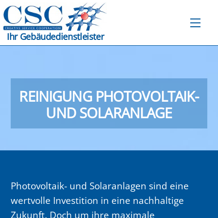
Skip
to
Men
content
Ihr Gebäudedienstleister
REINIGUNG PHOTOVOLTAIK-
UND SOLARANLAGE
Photovoltaik- und Solaranlagen sind eine
wertvolle Investition in eine nachhaltige
Zukunft. Doch um ihre maximale